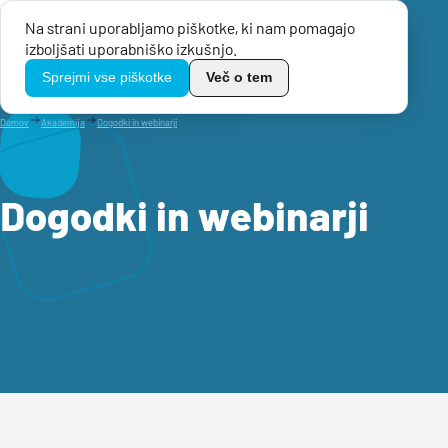
Na strani uporabljamo piškotke, ki nam pomagajo
Menu
izboljšati uporabniško izkušnjo.
TikoPro
Sprejmi vse piškotke
Več o tem
Domov
Akademija
Dogodki in webinarji
Dogodki in webinarji