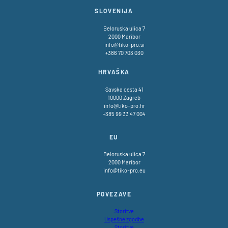
SLOVENIJA
Beloruska ulica 7
2000 Maribor
info@tiko-pro.si
+386 70 703 030
HRVAŠKA
Savska cesta 41
10000 Zagreb
info@tiko-pro.hr
+385 99 33 47 004
EU
Beloruska ulica 7
2000 Maribor
info@tiko-pro.eu
POVEZAVE
Storitve
Uspešne zgodbe
Storitve