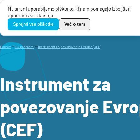
Na strani uporabljamo piškotke, ki nam pomagajo izboljšati
uporabniško izkušnjo.
Javni razpisi
TikoPro
Sprejmi vse piškotke
Več o tem
Domov
EU programi
Instrument za povezovanje Evrope (CEF)
Instrument za
povezovanje Evr
(CEF)