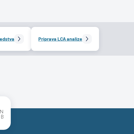
redstva
Priprava LCA analize
SBC Logo