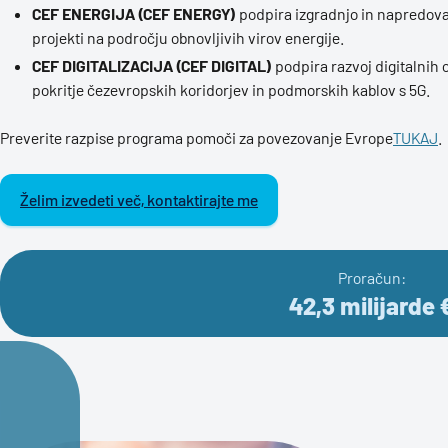
CEF ENERGIJA (CEF ENERGY)
podpira izgradnjo in napredova
projekti na področju obnovljivih virov energije.
CEF DIGITALIZACIJA (CEF DIGITAL)
podpira razvoj digitalnih om
pokritje čezevropskih koridorjev in podmorskih kablov s 5G.
Preverite razpise programa pomoči za povezovanje Evrope
TUKAJ
.
Želim izvedeti več, kontaktirajte me
Proračun:
42,3 milijarde 