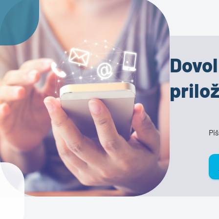
Dovol
prilo
Piš