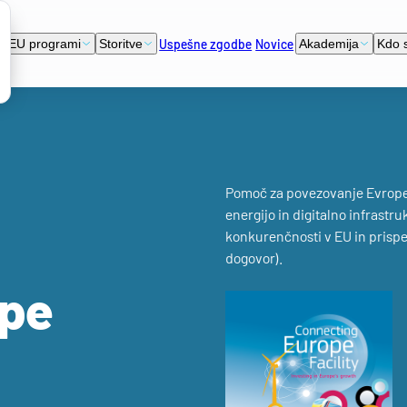
Uspešne zgodbe
Novice
EU programi
Storitve
Akademija
Kdo 
Pomoč za povezovanje Evrope j
energijo in digitalno infrastr
konkurenčnosti v EU in prispe
dogovor).
ope