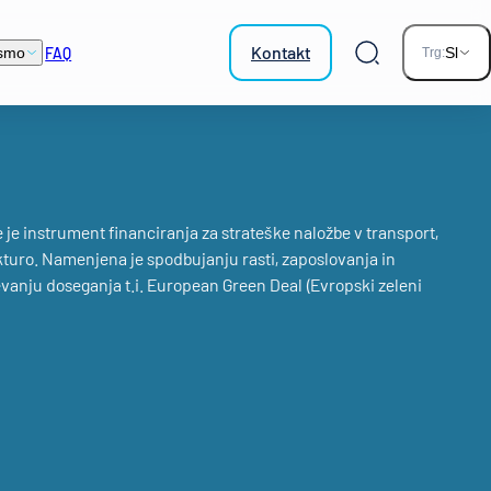
Kontakt
FAQ
smo
Sl
Trg:
Iskalnik
e instrument financiranja za strateške naložbe v transport,
ukturo. Namenjena je spodbujanju rasti, zaposlovanja in
vanju doseganja t.i. European Green Deal (Evropski zeleni