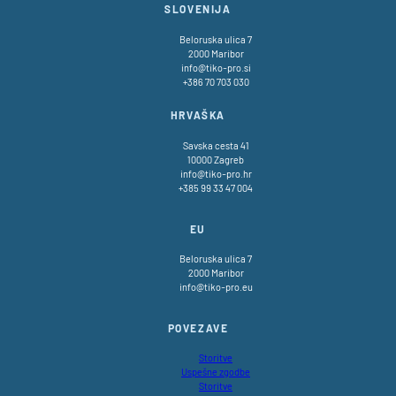
SLOVENIJA
Beloruska ulica 7
2000 Maribor
info@tiko-pro.si
+386 70 703 030
HRVAŠKA
Savska cesta 41
10000 Zagreb
info@tiko-pro.hr
+385 99 33 47 004
EU
Beloruska ulica 7
2000 Maribor
info@tiko-pro.eu
POVEZAVE
Storitve
Uspešne zgodbe
Storitve