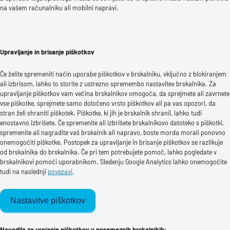
na vašem računalniku ali mobilni napravi.
Upravljanje in brisanje piškotkov
Če želite spremeniti način uporabe piškotkov v brskalniku, vključno z blokiranjem
ali izbrisom, lahko to storite z ustrezno spremembo nastavitev brskalnika. Za
upravljanje piškotkov vam večina brskalnikov omogoča, da sprejmete ali zavrnete
vse piškotke, sprejmete samo določeno vrsto piškotkov ali pa vas opozori, da
stran želi shraniti piškotek. Piškotke, ki jih je brskalnik shranil, lahko tudi
enostavno izbrišete. Če spremenite ali izbrišete brskalnikovo datoteko s piškotki,
spremenite ali nagradite vaš brskalnik ali napravo, boste morda morali ponovno
onemogočiti piškotke. Postopek za upravljanje in brisanje piškotkov se razlikuje
od brskalnika do brskalnika. Če pri tem potrebujete pomoč, lahko pogledate v
brskalnikovi pomoči uporabnikom. Sledenju Google Analytics lahko onemogočite
tudi na naslednji
povezavi
.
Nastavitve piškotkov
Navodila za urejanje piškotkov v posameznih brskalnikih: