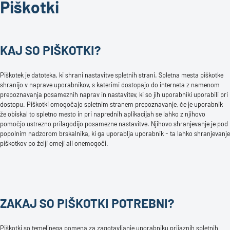
Piškotki
KAJ SO PIŠKOTKI?
Piškotek je datoteka, ki shrani nastavitve spletnih strani. Spletna mesta piškotke
shranijo v naprave uporabnikov, s katerimi dostopajo do interneta z namenom
prepoznavanja posameznih naprav in nastavitev, ki so jih uporabniki uporabili pri
dostopu. Piškotki omogočajo spletnim stranem prepoznavanje, če je uporabnik
že obiskal to spletno mesto in pri naprednih aplikacijah se lahko z njihovo
pomočjo ustrezno prilagodijo posamezne nastavitve. Njihovo shranjevanje je pod
popolnim nadzorom brskalnika, ki ga uporablja uporabnik - ta lahko shranjevanje
piškotkov po želji omeji ali onemogoči.
ZAKAJ SO PIŠKOTKI POTREBNI?
Piškotki so temeljnega pomena za zagotavljanje uporabniku prijaznih spletnih