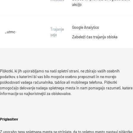
akcijo
Google Analytics
Trajanje
_utmc
seje
Zabeleži čas trajanja obiska
Piškotki, ki jih uporabljamo na naši spletni strani, ne zbirajo vaših osebnih
podatkov, s katerimi bi vas bilo mogoče osebno prepoznati in ne morejo
poškodovati vašega računalnika, tablice ali mobilnega telefona. Piškotki
omogočajo delovanje našega spletnega mesta in nam pomagajo razumeti, katere
informacije so najkoristnejši za obiskovalce.
Priglasitev
Z uporabo tega spletnega mesta se strinjate, da to spletno mesto nastavi piškotke