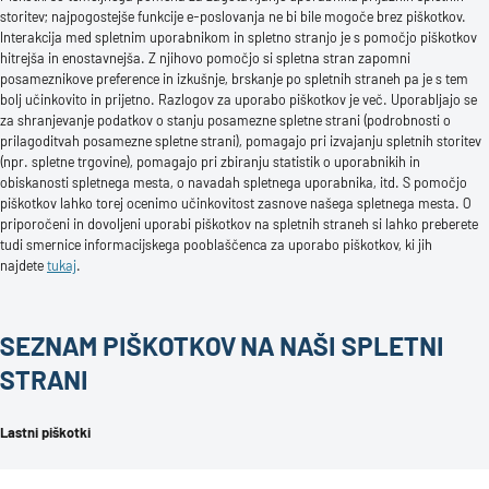
storitev; najpogostejše funkcije e-poslovanja ne bi bile mogoče brez piškotkov.
Interakcija med spletnim uporabnikom in spletno stranjo je s pomočjo piškotkov
hitrejša in enostavnejša. Z njihovo pomočjo si spletna stran zapomni
posameznikove preference in izkušnje, brskanje po spletnih straneh pa je s tem
bolj učinkovito in prijetno. Razlogov za uporabo piškotkov je več. Uporabljajo se
za shranjevanje podatkov o stanju posamezne spletne strani (podrobnosti o
prilagoditvah posamezne spletne strani), pomagajo pri izvajanju spletnih storitev
(npr. spletne trgovine), pomagajo pri zbiranju statistik o uporabnikih in
obiskanosti spletnega mesta, o navadah spletnega uporabnika, itd. S pomočjo
piškotkov lahko torej ocenimo učinkovitost zasnove našega spletnega mesta. O
priporočeni in dovoljeni uporabi piškotkov na spletnih straneh si lahko preberete
tudi smernice informacijskega pooblaščenca za uporabo piškotkov, ki jih
najdete
tukaj
.
SEZNAM PIŠKOTKOV NA NAŠI SPLETNI
STRANI
Lastni piškotki