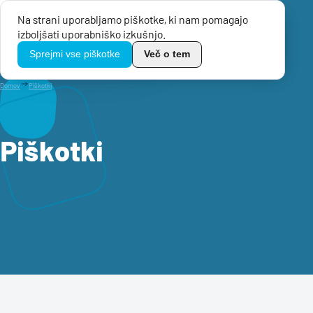
Na strani uporabljamo piškotke, ki nam pomagajo
Menu
izboljšati uporabniško izkušnjo.
TikoPro
Sprejmi vse piškotke
Več o tem
Domov
Piškotki
Piškotki