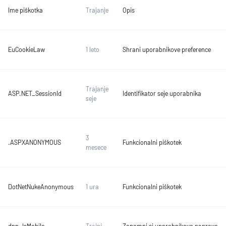
Ime piškotka
Trajanje
Opis
EuCookieLaw
1 leto
Shrani uporabnikove preference
Trajanje
ASP.NET_SessionId
Identifikator seje uporabnika
seje
3
.ASPXANONYMOUS
Funkcionalni piškotek
mesece
DotNetNukeAnonymous
1 ura
Funkcionalni piškotek
dnn_IsMobile
Trajni
Zapomni si uporabnikovo napravo