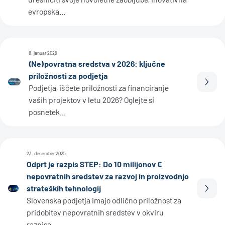
evropska...
8. januar 2026
(Ne)povratna sredstva v 2026: ključne
priložnosti za podjetja
Prebe
Podjetja, iščete priložnosti za financiranje
vaših projektov v letu 2026? Oglejte si
posnetek...
23. december 2025
Odprt je razpis STEP: Do 10 milijonov €
nepovratnih sredstev za razvoj in proizvodnjo
strateških tehnologij
Prebe
Slovenska podjetja imajo odlično priložnost za
pridobitev nepovratnih sredstev v okviru
razpisa...