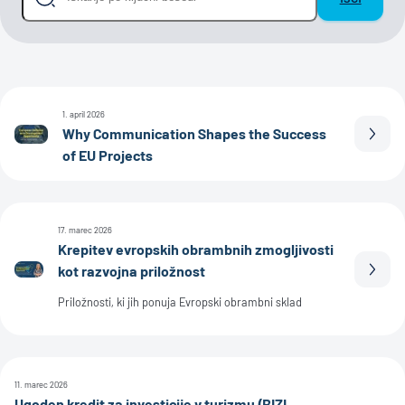
1. april 2026
Why Communication Shapes the Success
Prebe
of EU Projects
17. marec 2026
Krepitev evropskih obrambnih zmogljivosti
kot razvojna priložnost
Prebe
Priložnosti, ki jih ponuja Evropski obrambni sklad
11. marec 2026
Ugoden kredit za investicije v turizmu (BIZI