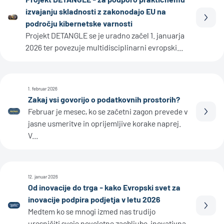
izvajanju skladnosti z zakonodajo EU na
Prebe
področju kibernetske varnosti
Projekt DETANGLE se je uradno začel 1. januarja
2026 ter povezuje multidisciplinarni evropski...
1. februar 2026
Zakaj vsi govorijo o podatkovnih prostorih?
Februar je mesec, ko se začetni zagon prevede v
Prebe
jasne usmeritve in oprijemljive korake naprej.
V...
12. januar 2026
Od inovacije do trga - kako Evropski svet za
inovacije podpira podjetja v letu 2026
Prebe
Medtem ko se mnogi izmed nas trudijo
uresničiti svoje novoletne zaobljube, inovativna