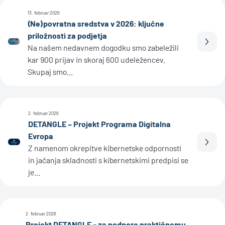
13. februar 2026
(Ne)povratna sredstva v 2026: ključne
priložnosti za podjetja
Prebe
Na našem nedavnem dogodku smo zabeležili
kar 900 prijav in skoraj 600 udeležencev.
Skupaj smo...
2. februar 2026
DETANGLE – Projekt Programa Digitalna
Evropa
Prebe
Z namenom okrepitve kibernetske odpornosti
in jačanja skladnosti s kibernetskimi predpisi se
je...
2. februar 2026
Projekt DETANGLE - za podporo praktičnemu