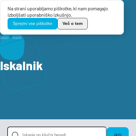
Na strani uporabljamo piškotke, ki nam pomagajo
Menu
izboljšati uporabniško izkušnjo.
TikoPro
Sprejmi vse piškotke
Več o tem
Domov
Iskalnik
Iskalnik
Išči