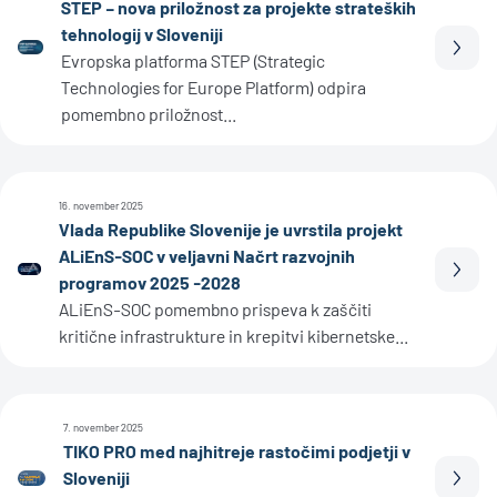
STEP – nova priložnost za projekte strateških
tehnologij v Sloveniji
Prebe
Evropska platforma STEP (Strategic
Technologies for Europe Platform) odpira
pomembno priložnost...
16. november 2025
Vlada Republike Slovenije je uvrstila projekt
ALiEnS-SOC v veljavni Načrt razvojnih
Prebe
programov 2025 -2028
ALiEnS-SOC pomembno prispeva k zaščiti
kritične infrastrukture in krepitvi kibernetske...
7. november 2025
TIKO PRO med najhitreje rastočimi podjetji v
Sloveniji
Prebe