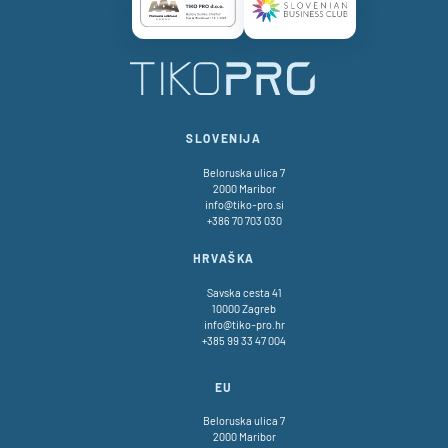
Certificate AAA Logo
Certificate SBC Logo
TikoPro
SLOVENIJA
Beloruska ulica 7
2000 Maribor
info@tiko-pro.si
+386 70 703 030
HRVAŠKA
Savska cesta 41
10000 Zagreb
info@tiko-pro.hr
+385 99 33 47 004
EU
Beloruska ulica 7
2000 Maribor