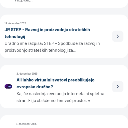
19. december 2025
JR STEP - Razvoj in proizvodnja strateških
tehnologij
Prebe
Uradno ime razpisa: STEP – Spodbude za razvoj in
proizvodnjo strateških tehnologij za...
2. december 2025
Ali lahko virtualni svetovi preoblikujejo
evropsko družbo?
Prebe
Kaj če naslednja evolucija interneta ni spletna
stran, ki jo obiščemo, temveč prostor, v...
2. december 2025