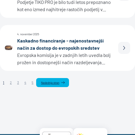
Podjetje TIKO PRO je bilo tudi letos prepoznano
kot eno izmed najhitreje rastočih podjetij v...
4. november 2025
Kaskadno financiranje - najenostavnejši
način za dostop do evropskih sredstev
Prebe
Evropska komisija je v zadnjih letih uvedla bolj
prožen in dostopnejši način razdeljevanja...
1
2
3
4
5
Naslednja stran