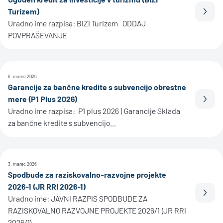
Turizem)
Prebe
Uradno ime razpisa: BIZI Turizem ODDAJ
POVPRAŠEVANJE
6. marec 2026
Garancije za bančne kredite s subvencijo obrestne
mere (P1 Plus 2026)
Prebe
Uradno ime razpisa: P1 plus 2026 | Garancije Sklada
za bančne kredite s subvencijo...
3. marec 2026
Spodbude za raziskovalno-razvojne projekte
2026-1 (JR RRI 2026-1)
Prebe
Uradno ime: JAVNI RAZPIS SPODBUDE ZA
RAZISKOVALNO RAZVOJNE PROJEKTE 2026/1 (JR RRI
2026/1)