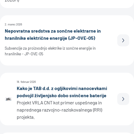
2. marec 2026
Nepovratna sredstva za sončne elektrarne in
hranilnike električne energije (JP-OVE-05)
Prebe
Subvencije za proizvodnjo elektrike iz sončne energije in
hranilnike - JP-OVE-05
18. februar 2026
Kako je TAB d.d. z ogljikovimi nanocevkami
podvojil življenjsko dobo svinčene baterije
Prebe
Projekt VRLA CNT kot primer uspešnega in
naprednega razvojno-raziskovalnega (RRI)
projekta.