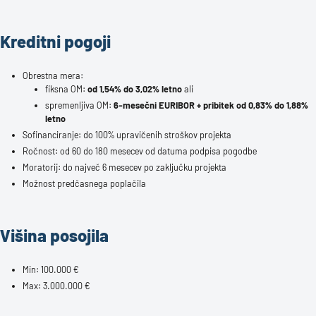
Kreditni pogoji
Obrestna mera:
fiksna OM:
od 1,54% do 3,02% letno
ali
spremenljiva OM:
6-mesečni EURIBOR + pribitek od 0,83% do 1,88%
letno
Sofinanciranje: do 100% upravičenih stroškov projekta
Ročnost: od 60 do 180 mesecev od datuma podpisa pogodbe
Moratorij: do največ 6 mesecev po zaključku projekta
Možnost predčasnega poplačila
Višina posojila
Min: 100.000 €
Max: 3.000.000 €