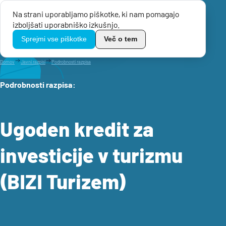
Na strani uporabljamo piškotke, ki nam pomagajo
Menu
izboljšati uporabniško izkušnjo.
TikoPro
Sprejmi vse piškotke
Več o tem
Domov
Javni razpisi
Podrobnosti razpisa
Podrobnosti razpisa
:
Ugoden kredit za
investicije v turizmu
(BIZI Turizem)