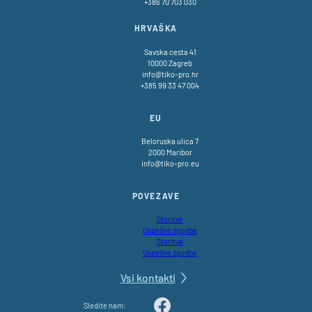
+386 70 703 030
HRVAŠKA
Savska cesta 41
10000 Zagreb
info@tiko-pro.hr
+385 99 33 47 004
EU
Beloruska ulica 7
2000 Maribor
info@tiko-pro.eu
POVEZAVE
Storitve
Uspešne zgodbe
Storitve
Uspešne zgodbe
Vsi kontakti
Sledite nam: