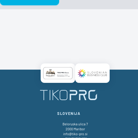
Certificate AAA Logo
Certificate SBC Logo
TikoPro
SLOVENIJA
Beloruska ulica 7
2000 Maribor
info@tiko-pro.si