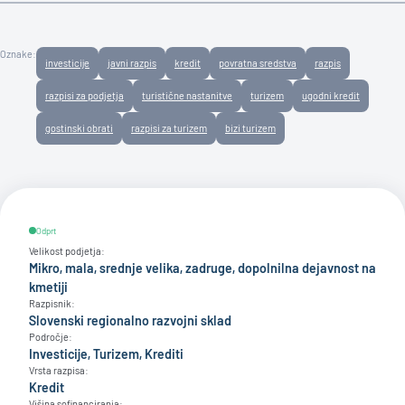
Oznake:
investicije
javni razpis
kredit
povratna sredstva
razpis
razpisi za podjetja
turistične nastanitve
turizem
ugodni kredit
gostinski obrati
razpisi za turizem
bizi turizem
Odprt
Velikost podjetja:
Mikro, mala, srednje velika, zadruge, dopolnilna dejavnost na
kmetiji
Razpisnik:
Slovenski regionalno razvojni sklad
Področje:
Investicije, Turizem, Krediti
Vrsta razpisa:
Kredit
Višina sofinanciranja: