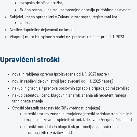
evropska delniška družba,
fizična oseba, ki na trgu samostojno opravlja pridobitno dejavnost.
Subjekti, kot so opredeljeni v Zakonu o zadrugah, registrirani kot
zadruga.
Nosilec dopolnilne dejavnosti na kmetiji
Vlagatelj mora biti vpisan v sodni oz. poslovni register pred 1. 1. 2023.
Upravičeni stroški
nova in rabljena oprema (proizvedena od 1. 1. 2023 naprej),
novi in rabljeni delovni stroji (proizvedeni od 1. 1. 2023 naprej)
nakup in gradnja / prenova poslovnih zgradb s pripadajočimi zemljišči
nakup patentov, licenc, blagovnih znamk, znanja ali nepatentiranega
tehničnega znanja
Stroški obratnih sredstev (do 30% vrednosti projekta)
stroški storitev zunanjih izvajalcev (stroški raziskav trga in ciljnih
skupin, oblikovanje spletnih strani, izdelava tržnega načrta, ipd.)
stroški materiala in blaga (tisk promocijskega materiala,
promocijskih rekvizitov, ipd.)