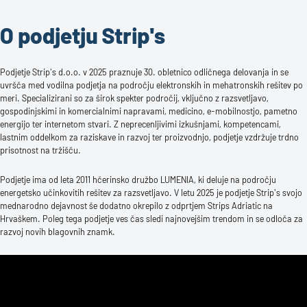
O podjetju Strip's
Podjetje Strip's d.o.o. v 2025 praznuje 30. obletnico odličnega delovanja in se
uvršča med vodilna podjetja na področju elektronskih in mehatronskih rešitev po
meri. Specializirani so za širok spekter področij, vključno z razsvetljavo,
gospodinjskimi in komercialnimi napravami, medicino, e-mobilnostjo, pametno
energijo ter internetom stvari. Z neprecenljivimi izkušnjami, kompetencami,
lastnim oddelkom za raziskave in razvoj ter proizvodnjo, podjetje vzdržuje trdno
prisotnost na tržišču.
Podjetje ima od leta 2011 hčerinsko družbo LUMENIA, ki deluje na področju
energetsko učinkovitih rešitev za razsvetljavo. V letu 2025 je podjetje Strip's svojo
mednarodno dejavnost še dodatno okrepilo z odprtjem Strips Adriatic na
Hrvaškem. Poleg tega podjetje ves čas sledi najnovejšim trendom in se odloča za
razvoj novih blagovnih znamk.