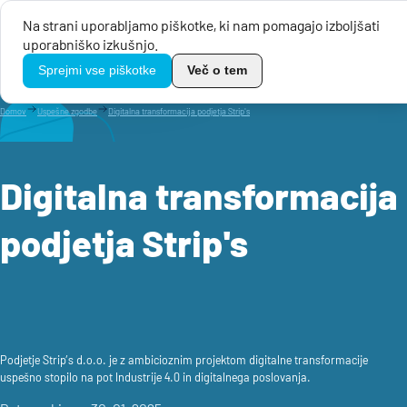
Na strani uporabljamo piškotke, ki nam pomagajo izboljšati
Menu
uporabniško izkušnjo.
TikoPro
Sprejmi vse piškotke
Več o tem
Domov
Uspešne zgodbe
Digitalna transformacija podjetja Strip's
Digitalna transformacija
podjetja Strip's
Podjetje Strip’s d.o.o. je z ambicioznim projektom digitalne transformacije
uspešno stopilo na pot Industrije 4.0 in digitalnega poslovanja.