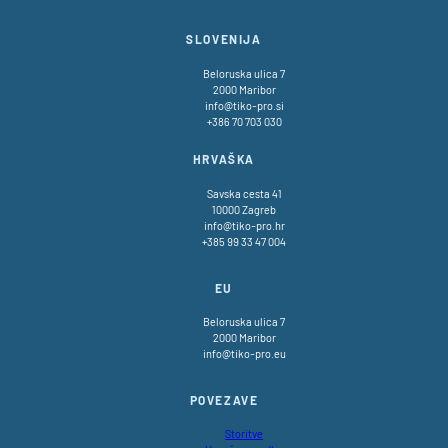
TikoPro
SLOVENIJA
Beloruska ulica 7
2000 Maribor
info@tiko-pro.si
+386 70 703 030
HRVAŠKA
Savska cesta 41
10000 Zagreb
info@tiko-pro.hr
+385 99 33 47 004
EU
Beloruska ulica 7
2000 Maribor
info@tiko-pro.eu
POVEZAVE
Storitve