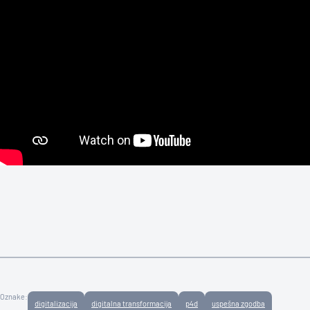
Oznake:
digitalizacija
digitalna transformacija
p4d
uspešna zgodba