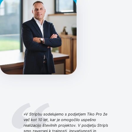
»V Strip’su sodelujemo s podjetjem Tiko Pro že
več kot 10 let, kar je omogočilo uspešno
realizacijo številnih projektov. V podjetju Strip’s
smo zavezani k trajnosti, inovativnosti in