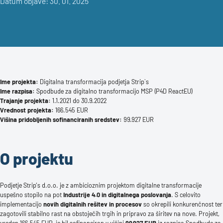
Datum objave: 30. 01. 2025
Ime projekta:
Digitalna transformacija podjetja Strip`s
Ime razpisa:
Spodbude za digitalno transformacijo MSP (P4D ReactEU)
Trajanje projekta:
1.1.2021 do 30.9.2022
Vrednost projekta:
166.545 EUR
Višina pridobljenih sofinanciranih sredstev:
99.927 EUR
O projektu
Podjetje Strip’s d.o.o. je z ambicioznim projektom digitalne transformacije
uspešno stopilo na pot
Industrije 4.0 in digitalnega poslovanja
. S celovito
implementacijo
novih digitalnih rešitev in procesov
so okrepili konkurenčnost ter
zagotovili stabilno rast na obstoječih trgih in pripravo za širitev na nove. Projekt,
vreden 166.545 EUR, je bil sofinanciran v višini
99.927 EUR
iz razpisa Spodbude za