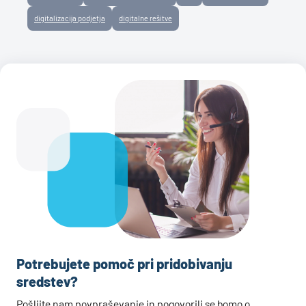
digitalizacija podjetja
digitalne rešitve
Potrebujete pomoč pri pridobivanju
sredstev?
Pošljite nam povpraševanje in pogovorili se bomo o