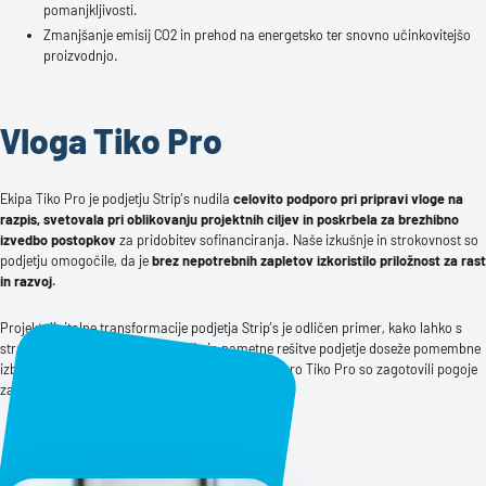
pomanjkljivosti.
Zmanjšanje emisij CO2 in prehod na energetsko ter snovno učinkovitejšo
proizvodnjo.
Vloga Tiko Pro
Ekipa Tiko Pro je podjetju Strip’s nudila
celovito podporo pri pripravi vloge na
razpis, svetovala pri oblikovanju projektnih ciljev in poskrbela za brezhibno
izvedbo postopkov
za pridobitev sofinanciranja. Naše izkušnje in strokovnost so
podjetju omogočile, da je
brez nepotrebnih zapletov izkoristilo priložnost za rast
in razvoj.
Projekt digitalne transformacije podjetja Strip’s je odličen primer, kako lahko s
strateškimi vlaganji v digitalizacijo in pametne rešitve podjetje doseže pomembne
izboljšave in okrepi svoj položaj na trgu. S podporo Tiko Pro so zagotovili pogoje
za dolgoročno rast in digitalno prihodnost.