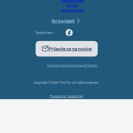
Uspešne zgodbe
Storitve
Uspešne zgodbe
Vsi kontakti
Sledite nam:
LinkedIn
YouTube
Facebook
Prijavite se na novice
Pravila in pogoji poslovanja
Piškotki
Copyright © 2026 Tiko Pro. All rights reserved.
Produkcija: Humanfrog