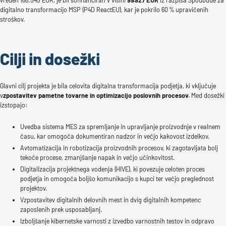
digitalno transformacijo MSP (P4D ReactEU), kar je pokrilo 60 % upravičenih
stroškov.
Cilji in dosežki
Glavni cilj projekta je bila celovita digitalna transformacija podjetja, ki vključuje
v
zpostavitev pametne tovarne in optimizacijo poslovnih procesov.
Med dosežki
izstopajo:
Uvedba sistema MES za spremljanje in upravljanje proizvodnje v realnem
času, kar omogoča dokumentiran nadzor in večjo kakovost izdelkov.
Avtomatizacija in robotizacija proizvodnih procesov, ki zagotavljata bolj
tekoče procese, zmanjšanje napak in večjo učinkovitost.
Digitalizacija projektnega vodenja (HIVE), ki povezuje celoten proces
podjetja in omogoča boljšo komunikacijo s kupci ter večjo preglednost
projektov.
Vzpostavitev digitalnih delovnih mest in dvig digitalnih kompetenc
zaposlenih prek usposabljanj.
Izboljšanje kibernetske varnosti z izvedbo varnostnih testov in odpravo