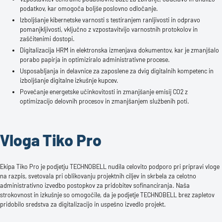
podatkov, kar omogoča boljše poslovno odločanje.
Izboljšanje kibernetske varnosti s testiranjem ranljivosti in odpravo
pomanjkljivosti, vključno z vzpostavitvijo varnostnih protokolov in
zaščitenimi dostopi.
Digitalizacija HRM in elektronska izmenjava dokumentov, kar je zmanjšalo
porabo papirja in optimiziralo administrativne procese.
Usposabljanja in delavnice za zaposlene za dvig digitalnih kompetenc in
izboljšanje digitalne izkušnje kupcev.
Povečanje energetske učinkovitosti in zmanjšanje emisij CO2 z
optimizacijo delovnih procesov in zmanjšanjem službenih poti.
Vloga Tiko Pro
Ekipa Tiko Pro je podjetju TECHNOBELL nudila celovito podporo pri pripravi vloge
na razpis, svetovala pri oblikovanju projektnih ciljev in skrbela za celotno
administrativno izvedbo postopkov za pridobitev sofinanciranja. Naša
strokovnost in izkušnje so omogočile, da je podjetje TECHNOBELL brez zapletov
pridobilo sredstva za digitalizacijo in uspešno izvedlo projekt.