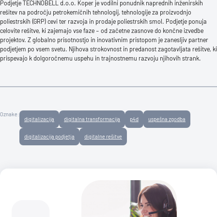
Podjetje TECHNOBELL d.o.o. Koper je vodilni ponudnik naprednih inženirskih
rešitev na področju petrokemičnih tehnologij, tehnologije za proizvodnjo
poliestrskih (GRP) cevi ter razvoja in prodaje poliestrskih smol. Podjetje ponuja
celovite rešitve, ki zajemajo vse faze – od začetne zasnove do končne izvedbe
projektov. Z globalno prisotnostjo in inovativnim pristopom je zanesljiv partner
podjetjem po vsem svetu. Njihova strokovnost in predanost zagotavljata rešitve, ki
prispevajo k dolgoročnemu uspehu in trajnostnemu razvoju njihovih strank.
Oznake:
digitalizacija
digitalna transformacija
p4d
uspešna zgodba
digitalizacija podjetja
digitalne rešitve