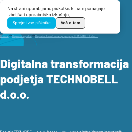
Na strani uporabljamo piškotke, ki nam pomagajo
Menu
izboljšati uporabniško izkušnjo.
TikoPro
Sprejmi vse piškotke
Več o tem
Domov
Uspešne zgodbe
Digitalna transformacija podjetja TECHNOBELL d.o.o.
Digitalna transformacija
podjetja TECHNOBELL
d.o.o.