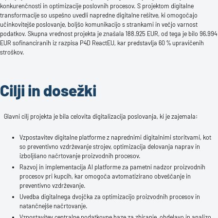
konkurenčnosti in optimizacije poslovnih procesov. S projektom digitalne
transformacije so uspešno uvedli napredne digitalne rešitve, ki omogočajo
učinkovitejše poslovanje, boljšo komunikacijo s strankami in večjo varnost
podatkov. Skupna vrednost projekta je znašala 188.925 EUR, od tega je bilo 96.994
EUR sofinanciranih iz razpisa P4D ReactEU, kar predstavlja 60 % upravičenih
stroškov.
Cilji in dosežki
Glavni cilj projekta je bila celovita digitalizacija poslovanja, ki je zajemala:
Vzpostavitev digitalne platforme z naprednimi digitalnimi storitvami, kot
so preventivno vzdrževanje strojev, optimizacija delovanja naprav in
izboljšano načrtovanje proizvodnih procesov.
Razvoj in implementacija AI platforme za pametni nadzor proizvodnih
procesov pri kupcih, kar omogoča avtomatizirano obveščanje in
preventivno vzdrževanje.
Uvedba digitalnega dvojčka za optimizacijo proizvodnih procesov in
natančnejše načrtovanje.
Vzpostavitev centralne podatkovne baze za zbiranje, obdelavo in analizo