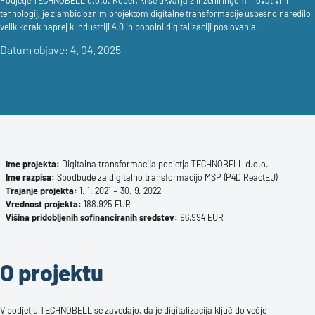
Podjetje TECHNOBELL d.o.o. Koper, ki se ukvarja z inženiringom inovativnih
tehnologij, je z ambicioznim projektom digitalne transformacije uspešno naredilo
velik korak naprej k Industriji 4.0 in popolni digitalizaciji poslovanja.
Datum objave: 4. 04. 2025
Ime projekta:
Digitalna transformacija podjetja TECHNOBELL d.o.o.
Ime razpisa:
Spodbude za digitalno transformacijo MSP (P4D ReactEU)
Trajanje projekta:
1. 1. 2021 – 30. 9. 2022
Vrednost projekta:
188.925 EUR
Višina pridobljenih sofinanciranih sredstev:
96.994 EUR
O projektu
V podjetju TECHNOBELL se zavedajo, da je digitalizacija ključ do večje