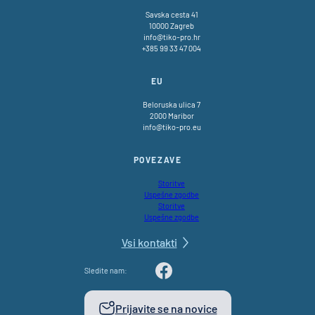
Savska cesta 41
10000 Zagreb
info@tiko-pro.hr
+385 99 33 47 004
EU
Beloruska ulica 7
2000 Maribor
info@tiko-pro.eu
POVEZAVE
Storitve
Uspešne zgodbe
Storitve
Uspešne zgodbe
Vsi kontakti
Sledite nam:
LinkedIn
YouTube
Facebook
Prijavite se na novice