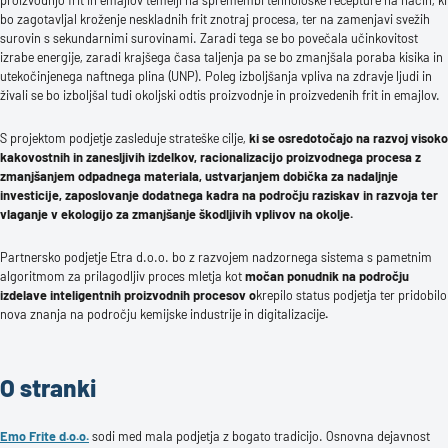
proizvodnjo frit in emajlov temelji na spremembi tehnološke recepture na način, ki
bo zagotavljal kroženje neskladnih frit znotraj procesa, ter na zamenjavi svežih
surovin s sekundarnimi surovinami. Zaradi tega se bo povečala učinkovitost
izrabe energije, zaradi krajšega časa taljenja pa se bo zmanjšala poraba kisika in
utekočinjenega naftnega plina (UNP). Poleg izboljšanja vpliva na zdravje ljudi in
živali se bo izboljšal tudi okoljski odtis proizvodnje in proizvedenih frit in emajlov.
S projektom podjetje zasleduje strateške cilje,
ki se osredotočajo na razvoj visoko
kakovostnih in zanesljivih izdelkov, racionalizacijo proizvodnega procesa z
zmanjšanjem odpadnega materiala, ustvarjanjem dobička za nadaljnje
investicije, zaposlovanje dodatnega kadra na področju raziskav in razvoja ter
vlaganje v ekologijo za zmanjšanje škodljivih vplivov na okolje.
Partnersko podjetje Etra d.o.o. bo z razvojem nadzornega sistema s pametnim
algoritmom za prilagodljiv proces mletja kot
močan ponudnik na področju
izdelave inteligentnih proizvodnih procesov o
krepilo status podjetja ter pridobilo
nova znanja na področju kemijske industrije in digitalizacije
.
O stranki
Emo Frite d.o.o.
sodi med mala podjetja z bogato tradicijo. Osnovna dejavnost