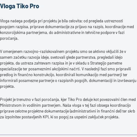
Vloga Tiko Pro
Vloga našega podjetja pri projektu je bila celovita; od pregleda ustreznosti
pogojem razpisa, priprave dokumentacije za prijavo na razpis, koordinacije med
konzorcijskima partnerjema, do administrativne in tehnične podpore v fazi
poročanja.
V omenjenem razvojno-raziskovalnem projektu smo se aktivno vključili že v
samem začetku razvoja ideje, svetovali glede partnerstva, pregledali idejo
projekta, da ustreza zahtevam razpisa in je v skladu s Strategijo pametne
specializacije ter posameznimi akcijskimi načrti. V naslednji fazi smo pripravili
predlog in finančno konstrukcijo, koordinirali komunikacijo med partnerji ter
informirali posamezne partnerje o razpisnih pogojih, dokumentaciji in izvrševanju
projekta.
Projekt je trenutno v fazi poročanja, kjer Tiko Pro deluje kot povezovalni člen med
Ministrstvom in vodilnim partnerjem. Naša vloga v tej fazi obsega koordinacijo
priprave celotne projektne dokumentacije (administrativni in finančni del) ter skrb
za izpolnitev postavljenih KPI, ki so pogoj za uspešni zaključek projekta.