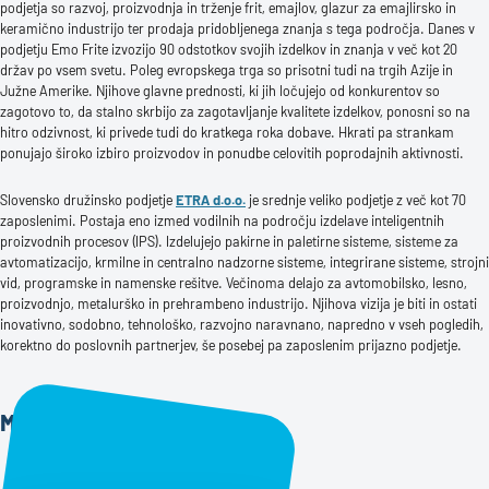
podjetja so razvoj, proizvodnja in trženje frit, emajlov, glazur za emajlirsko in
keramično industrijo ter prodaja pridobljenega znanja s tega področja. Danes v
podjetju Emo Frite izvozijo 90 odstotkov svojih izdelkov in znanja v več kot 20
držav po vsem svetu. Poleg evropskega trga so prisotni tudi na trgih Azije in
Južne Amerike. Njihove glavne prednosti, ki jih ločujejo od konkurentov so
zagotovo to, da stalno skrbijo za zagotavljanje kvalitete izdelkov, ponosni so na
hitro odzivnost, ki privede tudi do kratkega roka dobave. Hkrati pa strankam
ponujajo široko izbiro proizvodov in ponudbe celovitih poprodajnih aktivnosti.
Slovensko družinsko podjetje
ETRA d.o.o.
je srednje veliko podjetje z več kot 70
zaposlenimi. Postaja eno izmed vodilnih na področju izdelave inteligentnih
proizvodnih procesov (IPS). Izdelujejo pakirne in paletirne sisteme, sisteme za
avtomatizacijo, krmilne in centralno nadzorne sisteme, integrirane sisteme, strojni
vid, programske in namenske rešitve. Večinoma delajo za avtomobilsko, lesno,
proizvodnjo, metalurško in prehrambeno industrijo. Njihova vizija je biti in ostati
inovativno, sodobno, tehnološko, razvojno naravnano, napredno v vseh pogledih,
korektno do poslovnih partnerjev, še posebej pa zaposlenim prijazno podjetje.
Mnenje stranke o Tiko Pro