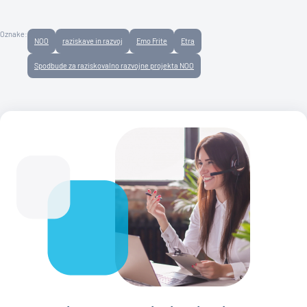
Oznake:
NOO
raziskave in razvoj
Emo Frite
Etra
Spodbude za raziskovalno razvojne projekta NOO