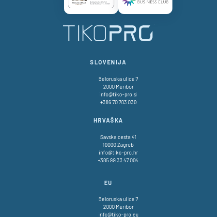
Certificate AAA Logo
Certificate SBC Logo
TikoPro
SLOVENIJA
Beloruska ulica 7
2000 Maribor
info@tiko-pro.si
+386 70 703 030
HRVAŠKA
Savska cesta 41
10000 Zagreb
info@tiko-pro.hr
+385 99 33 47 004
EU
Beloruska ulica 7
2000 Maribor
info@tiko-pro.eu