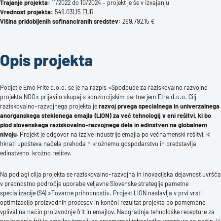
Trajanje projekta:
11/2022 do 10/2024 – projekt je še v izvajanju
Vrednost projekta:
549.031,15 EUR
Višina pridobljenih sofinanciranih sredstev:
299.792,15 €
Opis projekta
Podjetje Emo Frite d.o.o. se je na razpis »Spodbude za raziskovalno razvojne
projekta NOO« prijavilo skupaj s konzorcijskim partnerjem Etra d.o.o. Cilj
raziskovalno-razvojnega projekta je
razvoj prvega specialnega in univerzalnega
anorganskega steklenega emajla (LION) za več tehnologij v eni rešitvi, ki bo
plod slovenskega raziskovalno-razvojnega dela in edinstven na globalnem
nivoju.
Projekt je odgovor na izzive industrije emajla po večnamenski rešitvi, ki
hkrati upošteva načela prehoda h krožnemu gospodarstvu in predstavlja
edinstveno krožno rešitev.
Na podlagi cilja projekta se raziskovalno-razvojna in inovacijska dejavnost uvršča
v prednostno področje uporabe veljavne Slovenske strategije pametne
specializacije (S4) »Tovarne prihodnosti«. Projekt LION naslavlja v prvi vrsti
optimizacijo proizvodnih procesov in končni rezultat projekta bo pomembno
vplival na način proizvodnje frit in emajlov. Nadgradnja tehnološke recepture za