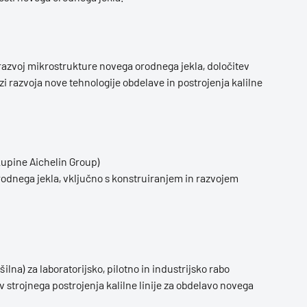
 razvoj mikrostrukture novega orodnega jekla, določitev
i razvoja nove tehnologije obdelave in postrojenja kalilne
kupine Aichelin Group)
rodnega jekla, vključno s konstruiranjem in razvojem
ilna) za laboratorijsko, pilotno in industrijsko rabo
v strojnega postrojenja kalilne linije za obdelavo novega