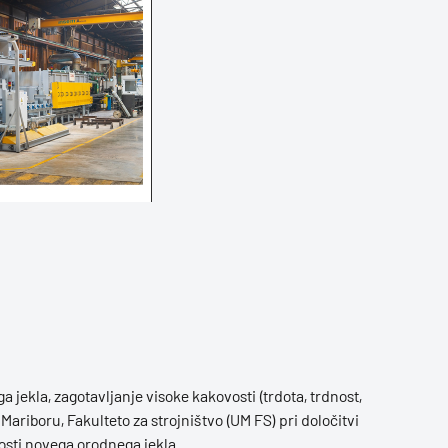
 jekla, zagotavljanje visoke kakovosti (trdota, trdnost,
Mariboru, Fakulteto za strojništvo (UM FS) pri določitvi
nosti novega orodnega jekla.