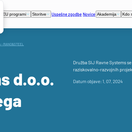
Uspešne zgodbe
Novice
EU programi
Storitve
Akademija
Kdo 
kla - RANO&STEEL
Družba SIJ Ravne Systems se je
raziskovalno-razvojnih projek
 d.o.o.
Datum objave: 1. 07. 2024
ega