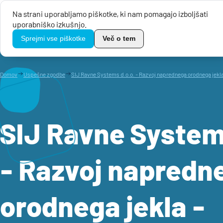
Na strani uporabljamo piškotke, ki nam pomagajo izboljšati
uporabniško izkušnjo.
Javni razpisi
TikoPro
Sprejmi vse piškotke
Več o tem
Domov
Uspešne zgodbe
SIJ Ravne Systems d.o.o. - Razvoj naprednega orodnega je
SIJ Ravne Systems
- Razvoj napredn
orodnega jekla -