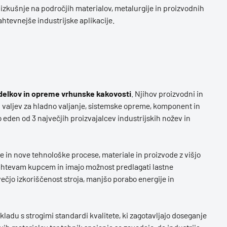
 izkušnje na področjih materialov, metalurgije in proizvodnih
ahtevnejše industrijske aplikacije.
izdelkov in opreme vrhunske kakovosti
. Njihov proizvodni in
h valjev za hladno valjanje, sistemske opreme, komponent in
o eden od 3 največjih proizvajalcev industrijskih nožev in
eče in nove tehnološke procese, materiale in proizvode z višjo
ahtevam kupcem in imajo možnost predlagati lastne
v večjo izkoriščenost stroja, manjšo porabo energije in
kladu s strogimi standardi kvalitete, ki zagotavljajo doseganje