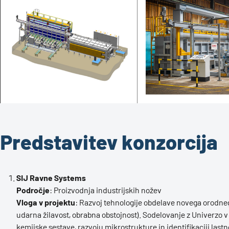
Predstavitev konzorcija
SIJ Ravne Systems
Področje
: Proizvodnja industrijskih nožev
Vloga v projektu
: Razvoj tehnologije obdelave novega orodnega
udarna žilavost, obrabna obstojnost). Sodelovanje z Univerzo v 
kemijske sestave, razvoju mikrostrukture in identifikaciji last