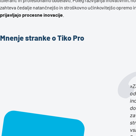
toleranc in profesionalno obdelavo. Poleg razvijanja inovativnih, no
zahteva čedalje natančnejšo in stroškovno učinkovitejšo opremo in
prijavljajo procesne inovacije
.
Mnenje stranke o Tiko Pro
»Z
od
in
do
za
st
vs