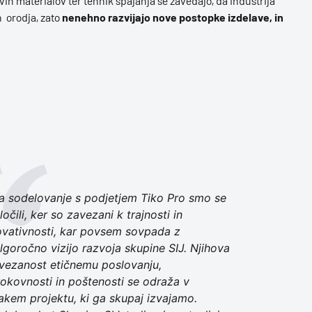
vih materialov ter tehnik spajanja se zavedajo, da industrija
 orodja, zato
nenehno razvijajo nove postopke izdelave, in
a sodelovanje s podjetjem Tiko Pro smo se
ločili, ker so zavezani k trajnosti in
ovativnosti, kar povsem sovpada z
lgoročno vizijo razvoja skupine SIJ. Njihova
vezanost etičnemu poslovanju,
rokovnosti in poštenosti se odraža v
akem projektu, ki ga skupaj izvajamo.