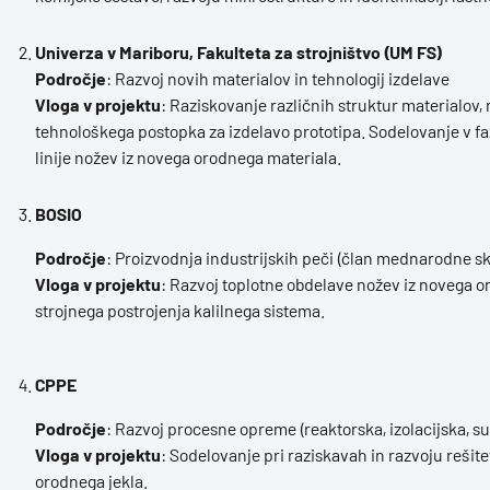
Univerza v Mariboru, Fakulteta za strojništvo (UM FS)
Področje
: Razvoj novih materialov in tehnologij izdelave
Vloga v projektu
: Raziskovanje različnih struktur materialov,
tehnološkega postopka za izdelavo prototipa. Sodelovanje v faz
linije nožev iz novega orodnega materiala.
BOSIO
Področje
: Proizvodnja industrijskih peči (član mednarodne s
Vloga v projektu
: Razvoj toplotne obdelave nožev iz novega o
strojnega postrojenja kalilnega sistema.
CPPE
Področje
: Razvoj procesne opreme (reaktorska, izolacijska, suš
Vloga v projektu
: Sodelovanje pri raziskavah in razvoju rešite
orodnega jekla.