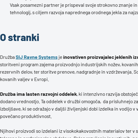
Vsak posamezni partner je prispeval svoje strokovno znanje in
tehnologij, s ciljem razvoja naprednega orodnega jekla za najz
O stranki
Družba
SIJ Ravne Systems
je
inovativen proizvajalec jeklenih 
storitveni program zajema proizvodnjo industrijskih nožev, kovani
rezervnih delov, ter storitve prenove, nadgradnje in vzdrževanja. S
kovanih valjev v Evropi.
Družba ima lasten razvojni oddelek
, ki intenzivno razvija obstoj
dodano vrednostjo. Ta oddelek v družbi omogoča, da prisluhnejo z
izboljšave, ki se odražajo v daljši življenjski dobi izdelka in vodijo 
povečano produktivnost.
Njihovi proizvodi so izdelani iz visokokakovostnih materialov ter v s