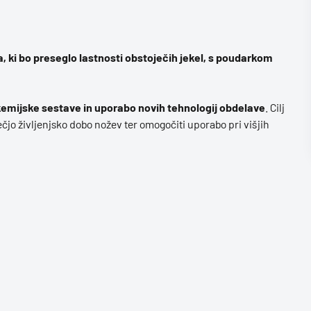
 ki bo preseglo lastnosti obstoječih jekel, s poudarkom
kemijske sestave in uporabo novih tehnologij obdelave
. Cilj
 večjo življenjsko dobo nožev ter omogočiti uporabo pri višjih