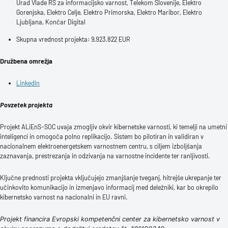
Urad Vlade RS za informacijsko varnost, Telekom Slovenije, Elektro
Gorenjska, Elektro Celje, Elektro Primorska, Elektro Maribor, Elektro
Ljubljana, Končar Digital
Skupna vrednost projekta: 9.923.822 EUR
Družbena omrežja
LinkedIn
Povzetek projekta
Projekt ALiEnS-SOC uvaja zmogljiv okvir kibernetske varnosti, ki temelji na umetni
inteligenci in omogoča polno replikacijo. Sistem bo pilotiran in validiran v
nacionalnem elektroenergetskem varnostnem centru, s ciljem izboljšanja
zaznavanja, prestrezanja in odzivanja na varnostne incidente ter ranljivosti.
Ključne prednosti projekta vključujejo zmanjšanje tveganj, hitrejše ukrepanje ter
učinkovito komunikacijo in izmenjavo informacij med deležniki, kar bo okrepilo
kibernetsko varnost na nacionalni in EU ravni.
Projekt financira Evropski kompetenčni center za kibernetsko varnost v