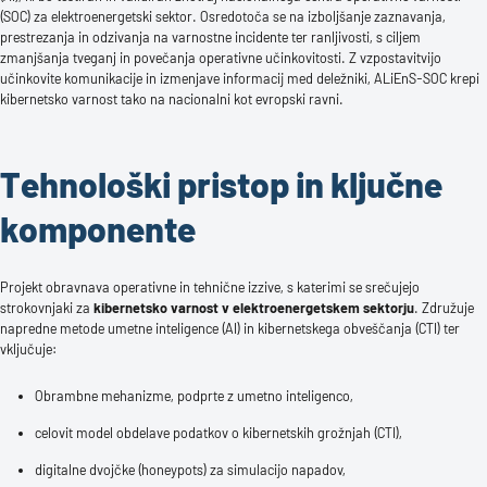
(SOC) za elektroenergetski sektor. Osredotoča se na izboljšanje zaznavanja,
prestrezanja in odzivanja na varnostne incidente ter ranljivosti, s ciljem
zmanjšanja tveganj in povečanja operativne učinkovitosti. Z vzpostavitvijo
učinkovite komunikacije in izmenjave informacij med deležniki, ALiEnS-SOC krepi
kibernetsko varnost tako na nacionalni kot evropski ravni.
Tehnološki pristop in ključne
komponente
Projekt obravnava operativne in tehnične izzive, s katerimi se srečujejo
strokovnjaki za
kibernetsko varnost v elektroenergetskem sektorju
. Združuje
napredne metode umetne inteligence (AI) in kibernetskega obveščanja (CTI) ter
vključuje:
Obrambne mehanizme, podprte z umetno inteligenco,
celovit model obdelave podatkov o kibernetskih grožnjah (CTI),
digitalne dvojčke (honeypots) za simulacijo napadov,