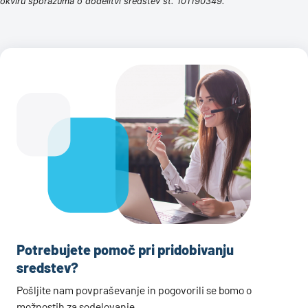
okviru sporazuma o dodelitvi sredstev št. 101190349.
Potrebujete pomoč pri pridobivanju
sredstev?
Pošljite nam povpraševanje in pogovorili se bomo o
možnostih za sodelovanje.