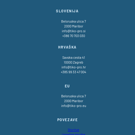
TikoPro
SLOVENIJA
Beloruska ulica 7
2000 Maribor
info@tiko-pro.si
+386 70 703 030
HRVAŠKA
Savska cesta 41
10000 Zagreb
info@tiko-pro.hr
+385 99 33 47 004
EU
Beloruska ulica 7
2000 Maribor
info@tiko-pro.eu
POVEZAVE
Storitve
Uspešne zgodbe