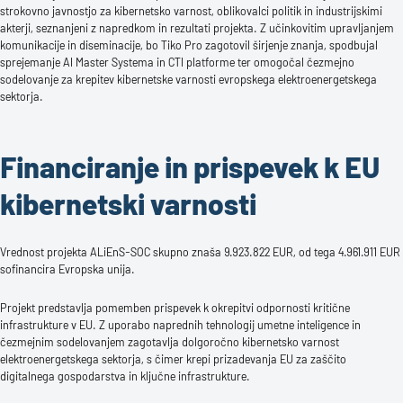
strokovno javnostjo za kibernetsko varnost, oblikovalci politik in industrijskimi
akterji, seznanjeni z napredkom in rezultati projekta. Z učinkovitim upravljanjem
komunikacije in diseminacije, bo Tiko Pro zagotovil širjenje znanja, spodbujal
sprejemanje AI Master Systema in CTI platforme ter omogočal čezmejno
sodelovanje za krepitev kibernetske varnosti evropskega elektroenergetskega
sektorja.
Financiranje in prispevek k EU
kibernetski varnosti
Vrednost projekta ALiEnS-SOC skupno znaša 9.923.822 EUR, od tega 4.961.911 EUR
sofinancira Evropska unija.
Projekt predstavlja pomemben prispevek k okrepitvi odpornosti kritične
infrastrukture v EU. Z uporabo naprednih tehnologij umetne inteligence in
čezmejnim sodelovanjem zagotavlja dolgoročno kibernetsko varnost
elektroenergetskega sektorja, s čimer krepi prizadevanja EU za zaščito
digitalnega gospodarstva in ključne infrastrukture.