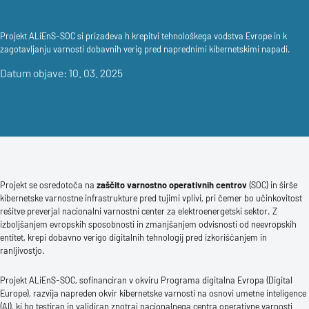
Projekt ALiEnS-SOC si prizadeva h krepitvi tehnološkega vodstva Evrope in k
zagotavljanju varnosti dobavnih verig pred naprednimi kibernetskimi napadi.
Datum objave: 10. 03. 2025
Projekt se osredotoča na
zaščito varnostno operativnih centrov
(SOC) in širše
kibernetske varnostne infrastrukture pred tujimi vplivi, pri čemer bo učinkovitost
rešitve preverjal nacionalni varnostni center za elektroenergetski sektor. Z
izboljšanjem evropskih sposobnosti in zmanjšanjem odvisnosti od neevropskih
entitet, krepi dobavno verigo digitalnih tehnologij pred izkoriščanjem in
ranljivostjo.
Projekt ALiEnS-SOC, sofinanciran v okviru Programa digitalna Evropa (Digital
Europe), razvija napreden okvir kibernetske varnosti na osnovi umetne inteligence
(AI), ki bo testiran in validiran znotraj nacionalnega centra operativne varnosti