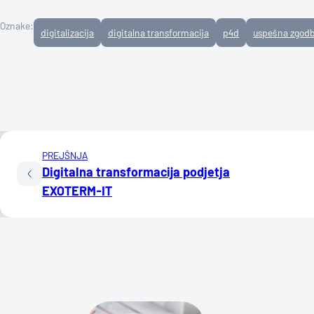
Oznake:
digitalizacija
digitalna transformacija
p4d
uspešna zgod
PREJŠNJA
Digitalna transformacija podjetja
EXOTERM-IT