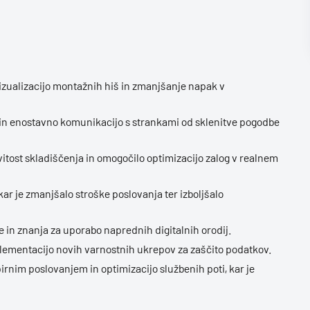
zualizacijo montažnih hiš in zmanjšanje napak v
 in enostavno komunikacijo s strankami od sklenitve pogodbe
vitost skladiščenja in omogočilo optimizacijo zalog v realnem
kar je zmanjšalo stroške poslovanja ter izboljšalo
e in znanja za uporabo naprednih digitalnih orodij.
mplementacijo novih varnostnih ukrepov za zaščito podatkov.
irnim poslovanjem in optimizacijo službenih poti, kar je