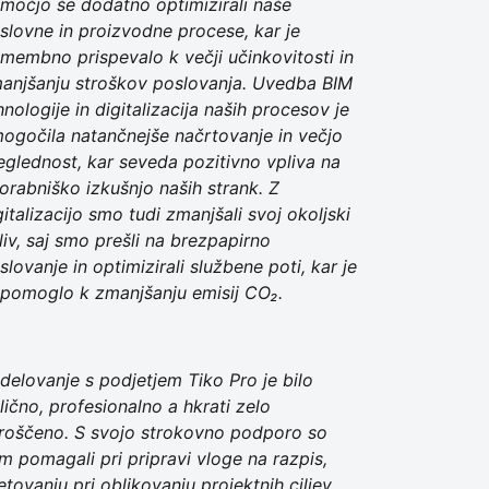
močjo še dodatno optimizirali naše
slovne in proizvodne procese, kar je
membno prispevalo k večji učinkovitosti in
anjšanju stroškov poslovanja. Uvedba BIM
hnologije in digitalizacija naših procesov je
ogočila natančnejše načrtovanje in večjo
eglednost, kar seveda pozitivno vpliva na
orabniško izkušnjo naših strank. Z
gitalizacijo smo tudi zmanjšali svoj okoljski
liv, saj smo prešli na brezpapirno
slovanje in optimizirali službene poti, kar je
ipomoglo k zmanjšanju emisij CO₂.
delovanje s podjetjem Tiko Pro je bilo
lično, profesionalno a hkrati zelo
roščeno. S svojo strokovno podporo so
m pomagali pri pripravi vloge na razpis,
etovanju pri oblikovanju projektnih ciljev,