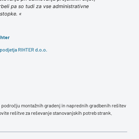
rbeli pa so tudi za vse administrativne
stopke. «
ihter
 podjetja RIHTER d.o.o.
na področju montažnih gradenj in naprednih gradbenih rešitev
lovite rešitve za reševanje stanovanjskih potreb strank.