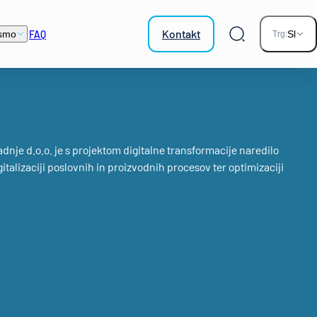
Kontakt
FAQ
smo
Sl
Trg:
Iskalnik
nje d.o.o. je s projektom digitalne transformacije naredilo
talizaciji poslovnih in proizvodnih procesov ter optimizaciji