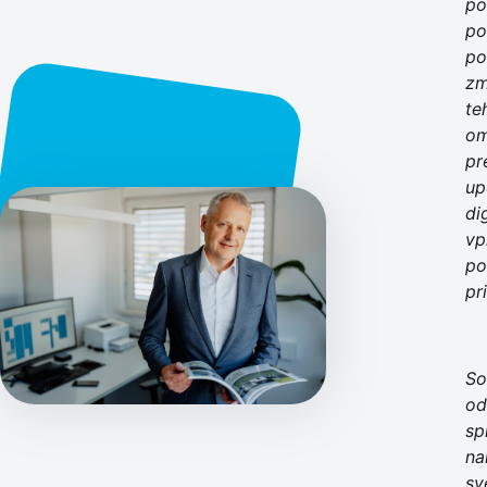
po
po
po
zm
te
om
pr
up
di
vp
po
pr
So
od
sp
na
sv