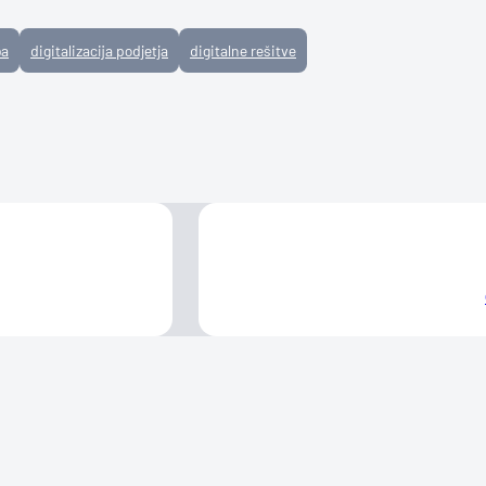
ba
digitalizacija podjetja
digitalne rešitve