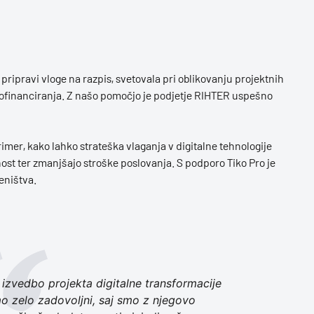
 pripravi vloge na razpis, svetovala pri oblikovanju projektnih
v sofinanciranja. Z našo pomočjo je podjetje RIHTER uspešno
rimer, kako lahko strateška vlaganja v digitalne tehnologije
ost ter zmanjšajo stroške poslovanja. S podporo Tiko Pro je
eništva.
 izvedbo projekta digitalne transformacije
o zelo zadovoljni, saj smo z njegovo