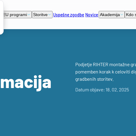
Uspešne zgodbe
Novice
EU programi
Storitve
Akademija
Kdo 
Podjetje RIHTER montažne grad
pomemben korak k celoviti digi
rmacija
gradbenih storitev.
Datum objave: 18. 02. 2025