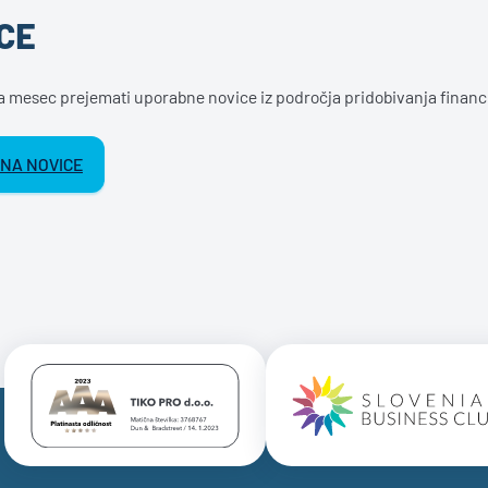
CE
na mesec prejemati uporabne novice iz področja pridobivanja financ
 NA NOVICE
Certificate AAA Logo
Certificate 