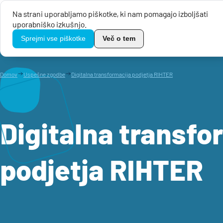
Na strani uporabljamo piškotke, ki nam pomagajo izboljšati
uporabniško izkušnjo.
Javni razpisi
TikoPro
Sprejmi vse piškotke
Več o tem
Domov
Uspešne zgodbe
Digitalna transformacija podjetja RIHTER
Digitalna transfo
podjetja RIHTER